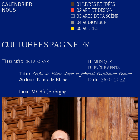
LIVRES ET IDÉES
CALENDRIER
01
NOUS
ART ET DESIGN
02
ARTS DE LA SCÈNE
03
AUDIOVISUEL
04
AUTRES
05
FR
CULTURE
ESPAGNE
.
ARTS DE LA SCÈNE
MUSIQUE
03
II.
ÉVÉNEMENTS
B.
Titre.
Niño de Elche dans le festival Banlieues Bleues
Auteur.
Niño de Elche
Date.
26.03.2022
Lieu.
MC93 (Bobigny)