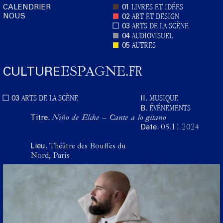
LIVRES ET IDÉES
CALENDRIER
01
NOUS
ART ET DESIGN
02
ARTS DE LA SCÈNE
03
AUDIOVISUEL
04
AUTRES
05
FR
CULTURE
ESPAGNE
.
ARTS DE LA SCÈNE
MUSIQUE
03
II.
ÉVÉNEMENTS
B.
Titre.
Niño de Elche – Cante a lo gitano
Date.
05.11.2024
Lieu.
Théâtre des Bouffes du
Nord, Paris