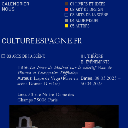
LIVRES ET IDÉES
CALENDRIER
01
NOUS
ART ET DESIGN
02
ARTS DE LA SCÈNE
03
AUDIOVISUEL
04
AUTRES
05
FR
CULTURE
ESPAGNE
.
ARTS DE LA SCÈNE
THÉÂTRE
03
III.
ÉVÉNEMENTS
B.
Titre.
La Foire de Madrid par le collectif Voix de
Plumes et Lucernaire Diffusion
Auteur.
Lope de Vega (Mise en
Dates.
08.03.2023
–
scène Roman Rivière)
30.04.2023
Lieu.
53 rue Notre-Dame des
Champs 75006 Paris