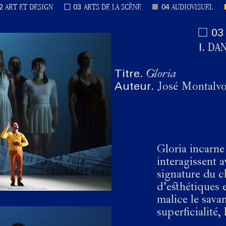
ART ET DESIGN
ARTS DE LA SCÈNE
AUDIOVISUEL
2
03
04
03
DA
I.
Titre.
Gloria
Auteur.
José Montalv
Gloria incarne
interagissent 
signature du c
d’esthétiques 
malice le savan
superficialité, 