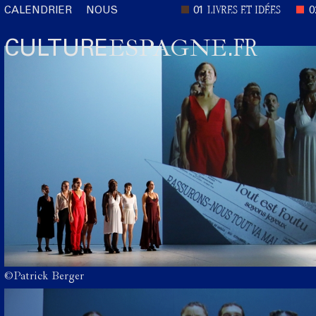
LIVRES ET IDÉES
CALENDRIER
NOUS
01
0
FR
ESPAGNE
CULTURE
.
©Patrick Berger