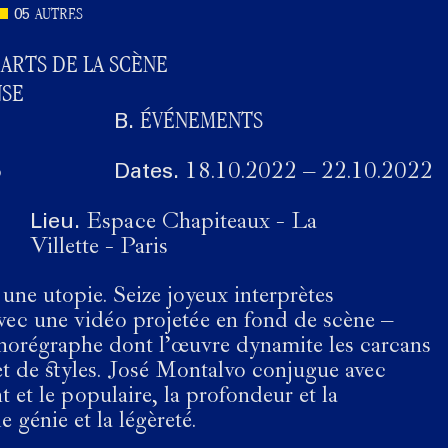
AUTRES
05
ARTS DE LA SCÈNE
NSE
ÉVÉNEMENTS
B.
o
Dates.
18.10.2022
–
22.10.2022
Lieu.
Espace Chapiteaux - La
Villette - Paris
 une utopie. Seize joyeux interprètes
avec une vidéo projetée en fond de scène –
horégraphe dont l’oeuvre dynamite les carcans
et de styles. José Montalvo conjugue avec
t et le populaire, la profondeur et la
le génie et la légèreté.