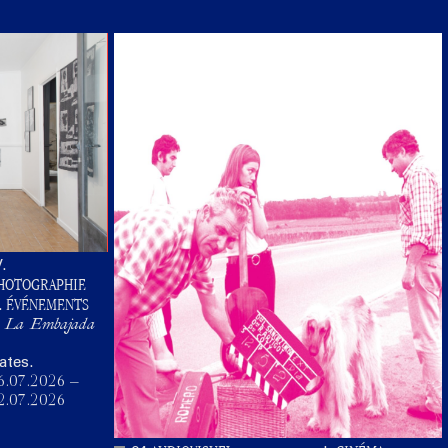
V.
HOTOGRAPHIE
ÉVÉNEMENTS
.
a. La Embajada
ates.
6.07.2026
–
2.07.2026