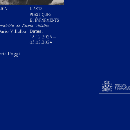
SIGN
ARTS
I.
PLASTIQUES
ÉVÉNEMENTS
B.
osición de Darío Villalba
arío Villalba
Dates.
15.12.2023
–
03.02.2024
erie Poggi