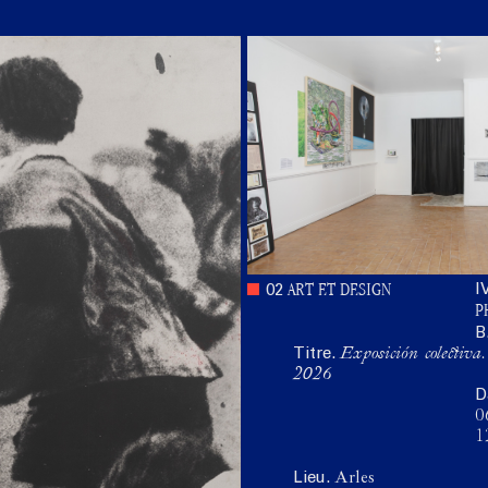
ART ET DESIGN
I
02
P
B
Titre.
Exposición colectiv
2026
D
0
1
Lieu.
Arles