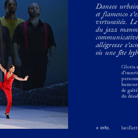
Danses urbaine
et flamenco s’
virtuosités. Le
du jazz manou
communicative 
allégresse s’a
où une fête hyb
Gloria 
d’incer
personn
humour e
de gaîté
du désas
+ info.
lavillet