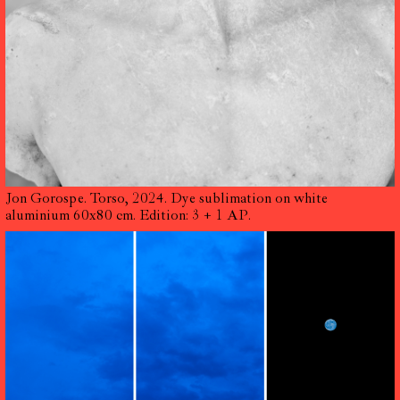
Jon Gorospe. Torso, 2024. Dye sublimation on white
aluminium 60x80 cm. Edition: 3 + 1 AP.