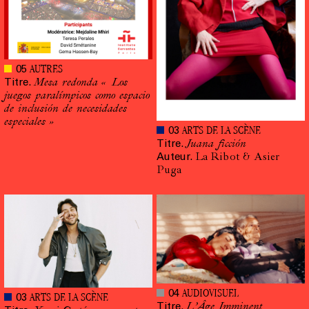
AUTRES
05
Titre.
Mesa redonda « Los
juegos paralímpicos como espacio
de inclusión de necesidades
especiales »
ARTS DE LA SCÈNE
03
Titre.
Juana ficción
Auteur.
La Ribot & Asier
Puga
AUDIOVISUEL
04
ARTS DE LA SCÈNE
03
Titre.
L’Âge Imminent